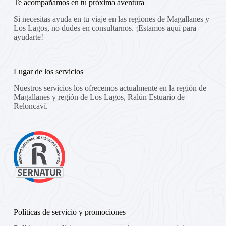
Te acompañamos en tu próxima aventura
Si
ne
ces
itas
ay
uda
en tu viaje en las regiones de Magallanes y
Los Lagos
,
no
dudes
en
consultarnos
.
¡
Est
am
os
aqu
í
para
ay
ud
arte
!
Lugar de los servicios
Nuestros servicios los ofrecemos actualmente en la región de
Magallanes y región de Los Lagos, Ralún Estuario de
Reloncaví.
Políticas de servicio y promociones