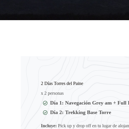
2 Días Torres del Paine
x 2 personas
Día 1: Navegación Grey am + Full
Día 2: Trekking Base Torre
Incluye:
Pick up y drop off en tu lugar de aloja