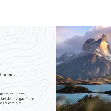
odón pm.
miento en Puerto
icket de navegación en
nes y café o té.